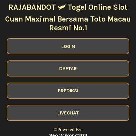
RAJABANDOT 🛩️ Togel Online Slot
Cuan Maximal Bersama Toto Macau
Resmi No.1
LOGIN
DAFTAR
PREDIKSI
LIVECHAT
©Powered By:
Seo Wukong303